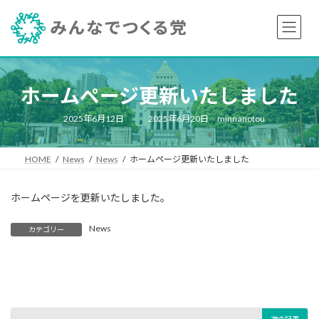
コ
ナ
ン
ビ
テ
ゲ
ン
ー
ツ
シ
へ
ョ
ホームページ更新いたしました
ス
ン
キ
に
最
2025年6月12日
2025年6月20日
minnanotou
ッ
移
終
プ
動
更
新
日
HOME
News
News
ホームページ更新いたしました
時
:
ホームページを更新いたしました。
News
カテゴリー