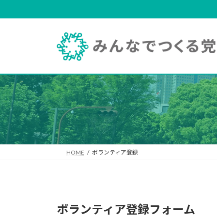
コ
ナ
ン
ビ
テ
ゲ
ン
ー
ツ
シ
へ
ョ
ス
ン
キ
に
ッ
移
プ
動
HOME
ボランティア登録
ボランティア登録フォーム