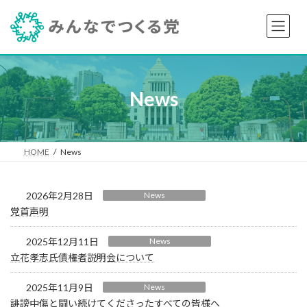
コ
ナ
ン
ビ
テ
ゲ
ン
ー
ツ
シ
へ
ョ
ス
ン
News
キ
に
ッ
移
プ
動
HOME
News
2026年2月28日
News
党首声明
2025年12月11日
News
立花孝志氏債権者説明会について
2025年11月9日
News
誹謗中傷と闘い続けてくださったすべての皆様へ