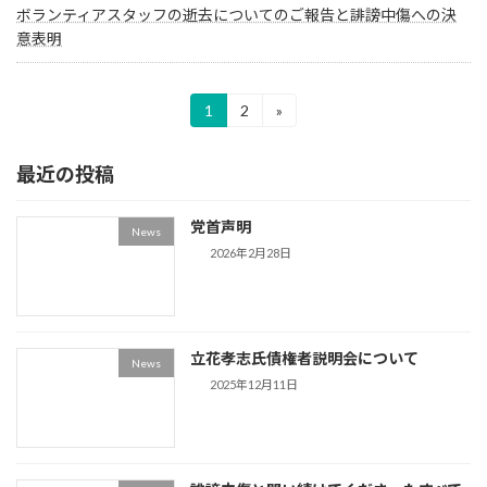
ボランティアスタッフの逝去についてのご報告と誹謗中傷への決
意表明
投
1
2
»
固
固
定
定
稿
ペ
ペ
最近の投稿
ー
ー
の
ジ
ジ
ペ
党首声明
News
ー
2026年2月28日
ジ
送
立花孝志氏債権者説明会について
り
News
2025年12月11日