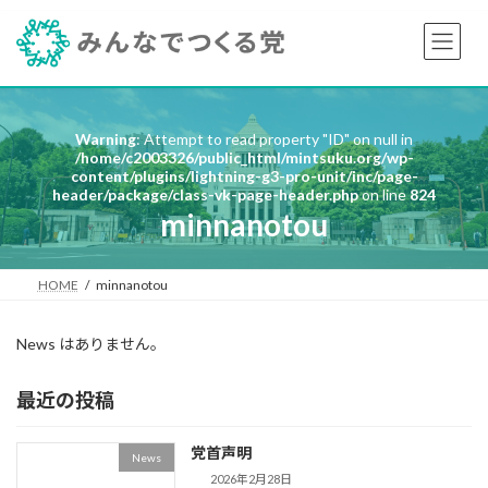
コ
ナ
ン
ビ
テ
ゲ
ン
ー
ツ
シ
へ
ョ
Warning
: Attempt to read property "ID" on null in
ス
ン
/home/c2003326/public_html/mintsuku.org/wp-
キ
に
content/plugins/lightning-g3-pro-unit/inc/page-
ッ
移
header/package/class-vk-page-header.php
on line
824
プ
動
minnanotou
HOME
minnanotou
News はありません。
最近の投稿
党首声明
News
2026年2月28日