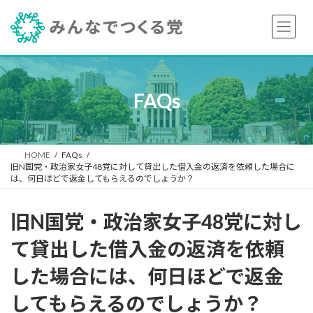
コ
ナ
ン
ビ
テ
ゲ
ン
ー
ツ
シ
へ
ョ
ス
ン
FAQs
キ
に
ッ
移
プ
動
HOME
FAQs
旧N国党・政治家女子48党に対して貸出した借入金の返済を依頼した場合に
は、何日ほどで返金してもらえるのでしょうか？
旧N国党・政治家女子48党に対し
て貸出した借入金の返済を依頼
した場合には、何日ほどで返金
してもらえるのでしょうか？