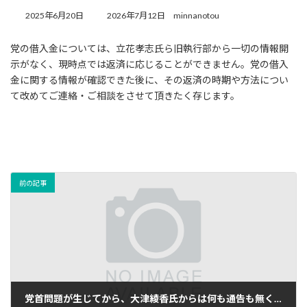
最
2025年6月20日
2026年7月12日
minnanotou
終
更
党の借入金については、立花孝志氏ら旧執行部から一切の情報開
新
示がなく、現時点では返済に応じることができません。党の借入
日
時
金に関する情報が確認できた後に、その返済の時期や方法につい
:
て改めてご連絡・ご相談をさせて頂きたく存じます。
前の記事
党首問題が生じてから、大津綾香氏からは何も通告も無く、党職員の給与が未払い状態になっていると聞いています。昨日公開されたホームページの政策にもNHKへの対応は継続すると書かれていますので、党職員の業務も継続するのであれば早期に給与に対しての通知を行うべきだと思います。